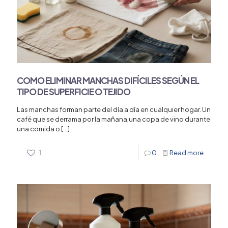
COMO ELIMINAR MANCHAS DIFÍCILES SEGÚN EL
TIPO DE SUPERFICIE O TEJIDO
Las manchas forman parte del día a día en cualquier hogar. Un
café que se derrama por la mañana,una copa de vino durante
una comida o
[…]
1
0
Read more