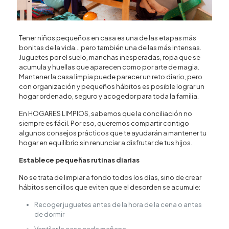
Tener niños pequeños en casa es una de las etapas más
bonitas de la vida… pero también una de las más intensas.
Juguetes por el suelo, manchas inesperadas, ropa que se
acumula y huellas que aparecen como por arte de magia.
Mantener la casa limpia puede parecer un reto diario, pero
con organización y pequeños hábitos es posible lograr un
hogar ordenado, seguro y acogedor para toda la familia.
En HOGARES LIMPIOS, sabemos que la conciliación no
siempre es fácil. Por eso, queremos compartir contigo
algunos consejos prácticos que te ayudarán a mantener tu
hogar en equilibrio sin renunciar a disfrutar de tus hijos.
Establece pequeñas rutinas diarias
No se trata de limpiar a fondo todos los días, sino de crear
hábitos sencillos que eviten que el desorden se acumule:
Recoger juguetes antes de la hora de la cena o antes
de dormir
Ventilar la casa cada mañana