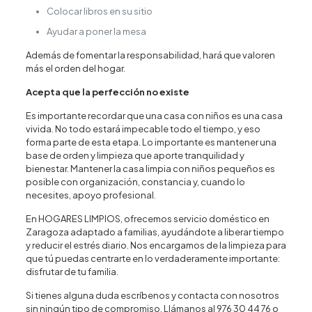
Colocar libros en su sitio
Ayudar a poner la mesa
Además de fomentar la responsabilidad, hará que valoren
más el orden del hogar.
Acepta que la perfección no existe
Es importante recordar que una casa con niños es una casa
vivida. No todo estará impecable todo el tiempo, y eso
forma parte de esta etapa. Lo importante es mantener una
base de orden y limpieza que aporte tranquilidad y
bienestar. Mantener la casa limpia con niños pequeños es
posible con organización, constancia y, cuando lo
necesites, apoyo profesional.
En HOGARES LIMPIOS, ofrecemos servicio doméstico en
Zaragoza adaptado a familias, ayudándote a liberar tiempo
y reducir el estrés diario. Nos encargamos de la limpieza para
que tú puedas centrarte en lo verdaderamente importante:
disfrutar de tu familia.
Si tienes alguna duda escríbenos y contacta con nosotros
sin ningún tipo de compromiso. Llámanos al 976 30 44 76 o