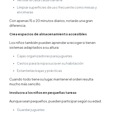
Limpiar superficies de uso frecuente como mesas y
encimeras
Con apenas 15 o 20 minutos diarios, notarás una gran
diferencia.
Crea espacios de almacenamiento accesibles
Los niños también pueden aprender a recoger si tienen
sistemas adaptados a su altura:
Cajas organizadoras para juguetes
Cestos para la ropa sucia en su habitación
Estanterías bajas y prácticas
Cuando todo tiene su lugar, mantener el orden resulta
mucho más sencillo.
Involucra a los niños en pequeñas tareas
Aunque sean pequeños, pueden participar según su edad:
Guardar juguetes